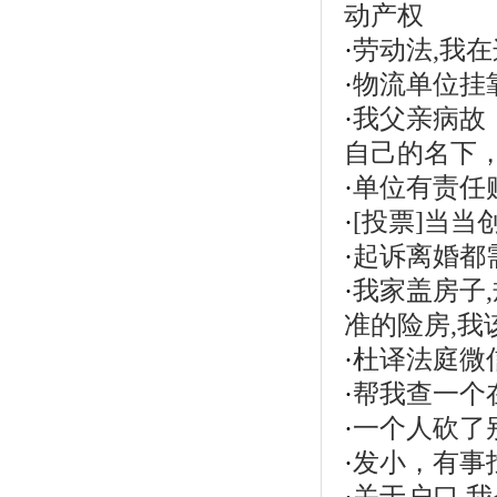
动产权
·
劳动法,我
·
物流单位挂
·
我父亲病故
自己的名下
·
单位有责任
·
[投票]当
·
起诉离婚都
·
我家盖房子,
准的险房,我
·
杜译法庭微
·
帮我查一个
·
一个人砍了
·
发小，有事