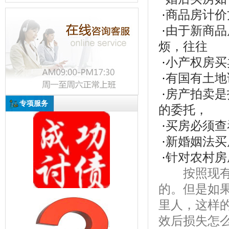
·
商品房计价
·
由于新商品
烦，往往
·
小产权房买
·
有国有土地
·
房产拍卖是
专项服务
的委托，
·
买房必须查
·
新婚姻法买
·
针对农村房
按照现有规
的。但是如
里人，这样
效后损失怎么