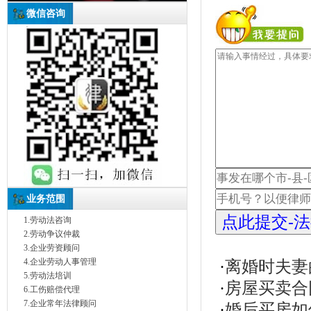
微信咨询
业务范围
1.劳动法咨询
2.劳动争议仲裁
3.企业劳资顾问
4.企业劳动人事管理
·
离婚时夫妻
5.劳动法培训
·
房屋买卖合
6.工伤赔偿代理
7.企业常年法律顾问
·
婚后买房如