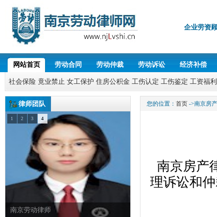
企业劳资
网站首页
劳动合同
劳动仲裁
劳动诉讼
经济补偿
社会保险
竟业禁止
女工保护
住房公积金
工伤认定
工伤鉴定
工资福利
律师团队
您的位置：
首页
->南京房
1
2
3
4
南京房产律
理诉讼和仲
南京劳动律师